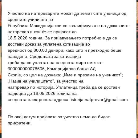
Учество на натпреварите можат да земат сите ученици од
средните училишта во
Република Македонија кои се квалификувале на државниот
натпревар и кои ќе се пријават до
18.5.2026 година. За пријавувањето потребно е да се
достави доказ за уплатена котизација во
вредност од 800,00 денари, како што и претходно беше
наведено. Средствата за котизација
треба да се уплатат на следната жиро сметка:
300000000078606, Комерцијална банка АД
Скопје, со цел на дознака: „Име и презиме на ученикот“;
„Назив на училиштето“, за учество на
натпревар по историја. Уплатница треба да се достави
најдоцна до 18.05.2026 година на
следната електронска адреса: istorija.natprevar@gmail.com.
По овој датум пријавите за учество нема да бидат
прифатени.