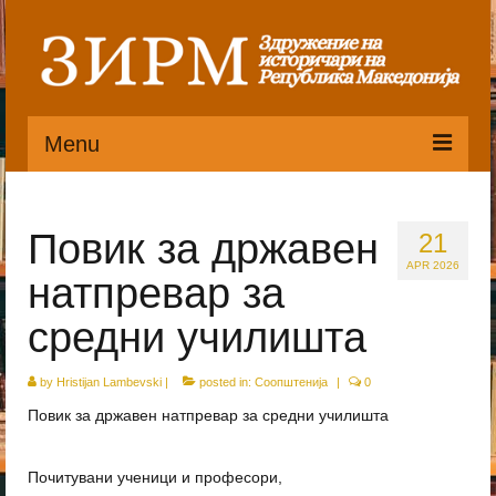
Menu
Почетна
Повик за државен
21
Органи
APR 2026
натпревар за
Претседателство
средни училишта
Статут
by
Публикации
Hristijan Lambevski
|
posted in:
Соопштенија
|
0
Повик за државен натпревар за средни училишта
Пристапница
Историјат
Почитувани ученици и професори,