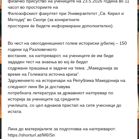
физичко присуство на учениците на 23.5.2026 година во 11
часот во просториите на
Филозофскиот факултет при Универзитетот „Св. Кирил и
Методиј“ во Скопје (за конкретните
простории ќе бидете информирани дополнително).
Во чест на овогодинешниот голем историски јубилеј – 150
години од Разловечкото
востание, на натпреварот, на учениците ќе им биде
зададен тест на знаења во кој ќе бидат
содржани прашања и задачи на тема: „Македонија за
време на Големата источна криза“.
Здружението на историчари на Република Македонија на
следниот линк Ви ја доставува
потребната литература за државниот натпревар по
историја за учениците од средните
училишта, со цел еднаков пристап на сите учесници до
истата.
Линк до материјалите за подготовка на натпреварот
:
https://shorturl.at/M6ISn