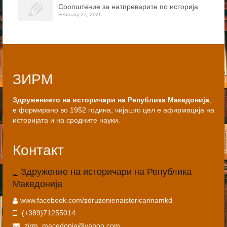
Соопштение за натпреварите по историја
February 27, 2026
ЗИРМ
Здружението на историчари на Република Македонија
,
е формирано во 1952 година, чијашто цел е афирмација на
историјата и на сродните науки.
Контакт
Здружение на историчари на Република
Македонија
www.facebook.com/zdruzenienaistoricarinamkd
(+389)71255014
zirm_macedonia@yahoo.com