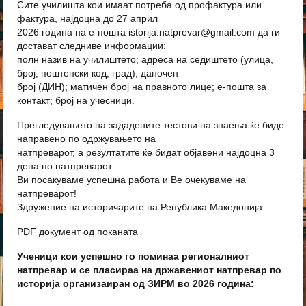
Сите училишта кои имаат потреба од профактура или
фактура, најдоцна до 27 април
2026 година на е-пошта istorija.natprevar@gmail.com да ги
достават следниве информации:
полн назив на училиштето; адреса на седиштето (улица,
број, поштенски код, град); даночен
број (ДИН); матичен број на правното лице; е-пошта за
контакт; број на учесници.
Прегледувањето на зададените тестови на знаења ќе биде
направено по одржувањето на
натпреварот, а резултатите ќе бидат објавени најдоцна 3
дена по натпреварот.
Ви посакуваме успешна работа и Ве очекуваме на
натпреварот!
Здружение на историчарите на Република Македонија
PDF документ од поканата
Ученици кои успешно го поминаа регионалниот
натпревар и се пласираа на државениот натпревар по
историја организаиран од ЗИРМ во 2026 година: