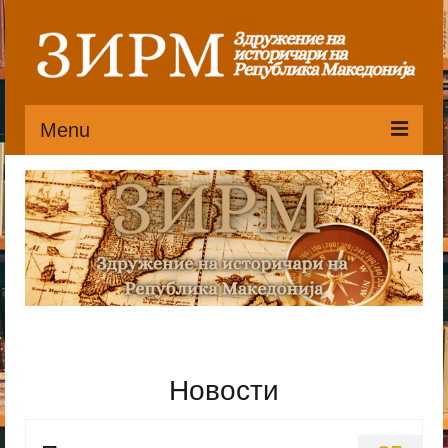
Menu
Почетна
Органи
Претседателство
Статут
Публикации
Новости
Пристапница
Историјат