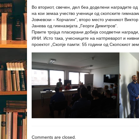
Во вториот, свечен, дел беа доделени наградите од
на кои земаа учество ученици од скопските гимнази
Јовчевски – Корчагин“, второ место ученикот Виктор
Јанева од гимназијата „Георги Димитров“.
Првите тројца пласирани добија соодветни награди,
ИНИ. Исто така, учесниците на натпреварот и нивни
проектот „Скопје памти: 55 години од Скопскиот зем
Comments are closed.