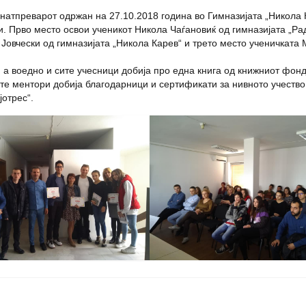
 натпреварот одржан на 27.10.2018 година во Гимназијата „Никола 
и. Прво место освои ученикот Никола Чаѓановиќ од гимназијата „Ра
 Јовчески од гимназијата „Никола Карев“ и трето место ученичката 
 а воедно и сите учесници добија про една книга од книжниот фонд
те ментори добија благодарници и сертификати за нивното учество
јотрес“.