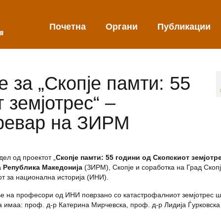
Почетна
Органи
Публикации
 за „Скопје памти: 55
 земјотрес“ –
ревар на ЗИРМ
дел од проeктот „
Скопје памти: 55 години од Скопскиот земјотр
а Република Македонија
(ЗИРМ), Скопје и соработка на Град Скопј
от за национална историја (ИНИ).
е на професори од ИНИ поврзано со катастрофалниот земјотрес ш
а имаа: проф. д-р Катерина Мирчевска, проф. д-р Лидија Ѓурковска