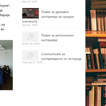
May 19, 2026
Карев“,
де
Повик за државен
Марија
натпревар за средни
училишта
 на
April 21, 2026
 во
Повик за регионален
натпревар
March 18, 2026
Соопштение за
натпреварите по историја
February 27, 2026