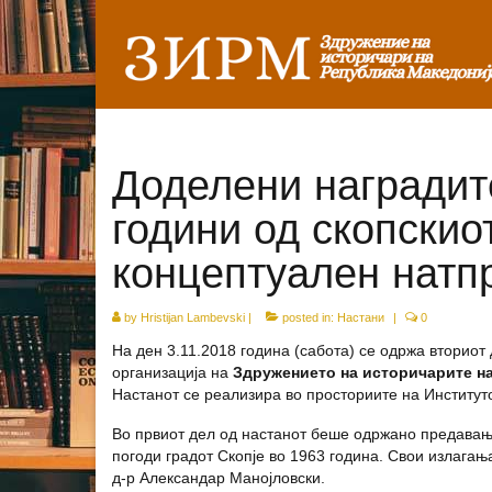
Доделени наградите
години од скопскиот
концептуален натп
by
Hristijan Lambevski
|
posted in:
Настани
|
0
На ден 3.11.2018 година (сабота) се одржа вториот 
организација на
Здружението на историчарите н
Настанот се реализира во просториите на Институт
Во првиот дел од настанот беше одржано предавањ
погоди градот Скопје во 1963 година. Свои излагањ
д-р Александар Манојловски.