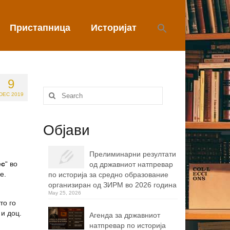
Пристапница
Историјат
9
Search
DEC 2019
for:
Објави
Прелиминарни резултати
ес
“ во
од државниот натпревар
е.
по историја за средно образование
организиран од ЗИРМ во 2026 година
May 25, 2026
то го
 и доц.
Агенда за државниот
натпревар по историја