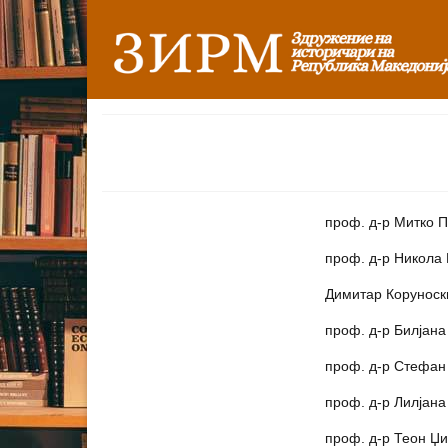
проф. д-р Митко 
проф. д-р Никола
Димитар Коруноск
проф. д-р Билјана
проф. д-р Стефан
проф. д-р Лилјана
проф. д-р Теон Џи