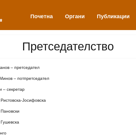
Почетна
Органи
Публикации
Претседателство
Панов – претседател
 Минов – потпретседател
и – секретар
 Ристовска-Јосифовска
 Пановски
 Гушевска
нго