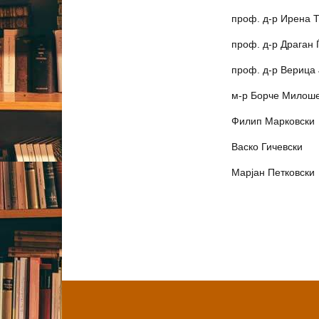
проф. д-р Ирена 
проф. д-р Драган 
проф. д-р Верица
м-р Борче Милош
Филип Марковски
Васко Гичевски
Марјан Петковски