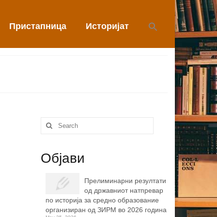
Пристапница
Историјат
Search
for:
Објави
Прелиминарни резултати
од државниот натпревар
по историја за средно образование
организиран од ЗИРМ во 2026 година