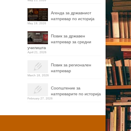
May 25, 2026
Агенда за државниот
натпревар по историја
May 19, 2026
Повик за државен
натпревар за средни
училишта
April 21, 2026
Повик за регионален
натпревар
March 18, 2026
Соопштение за
натпреварите по историја
February 27, 2026