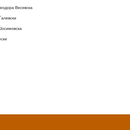
Теодора Весевска
Ѓалевски
 Јосимовска
ески