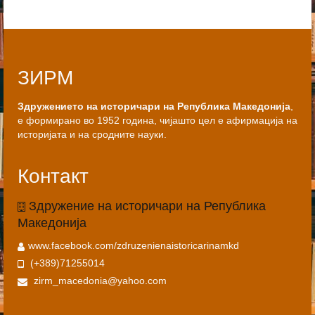
ЗИРМ
Здружението на историчари на Република Македонија
,
е формирано во 1952 година, чијашто цел е афирмација на
историјата и на сродните науки.
Контакт
Здружение на историчари на Република
Македонија
www.facebook.com/zdruzenienaistoricarinamkd
(+389)71255014
zirm_macedonia@yahoo.com