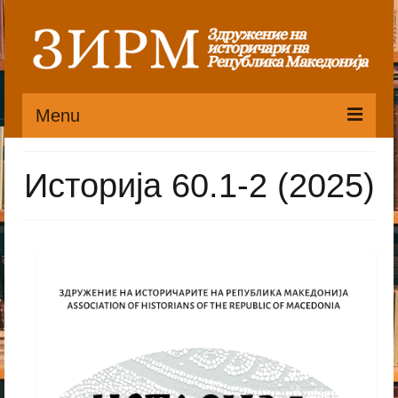
Menu
Почетна
Историја 60.1-2 (2025)
Органи
Претседателство
Статут
Публикации
Пристапница
Историјат