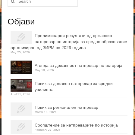
for:
Објави
Прелиминарни резултати од државниот
натпревар по историја за средно образование
организиран од ЗИРМ во 2026 година
May 25, 2026
Агенда за државниот натпревар по историја
May 19, 2026
Повик за државен натпревар за средни
училишта
April 21, 2026
Повик за регионален натпревар
March 18, 2026
Соопштение за натпреварите по историја
February 27, 2026