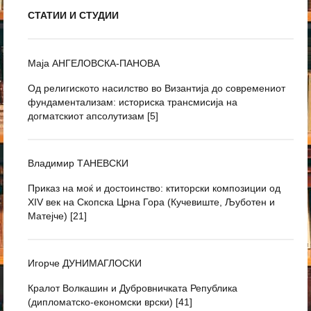
СТАТИИ И СТУДИИ
Маја АНГЕЛОВСКА-ПАНОВА
Од религиското насилство во Византија до современиот
фундаментализам: историска трансмисија на
догматскиот апсолутизам
[5]
Владимир ТАНЕВСКИ
Приказ на моќ и достоинство: ктиторски композиции од
XIV век на Скопска Црна Гора (Кучевиште, Љуботен и
Матејче) [21]
Игорче ДУНИМАГЛОСКИ
Кралот Волкашин и Дубровничката Република
(дипломатско-економски врски) [41]