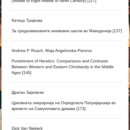
(Middle of Eight middle of Ninth Century) [117]
Катица Трајкова
За средновековните книжевни школи во Македонија [137]
Andrew P. Roach, Maja Angelovska-Panova
Punishment of Heretics: Comparisons and Contrasts
Between Western and Eastern Christianity in the Middle
Ages [145]
Драган Зајковски
Црковната хиерархија на Охридската Патријаршија во
времето на Самуиловата држава [173]
Dick Van Niekerk