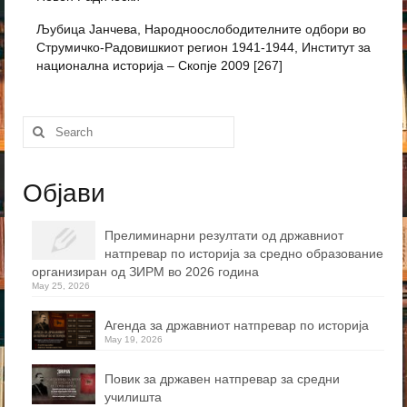
Љубица Јанчева, Народноослободителните одбори во
Струмичко-Радовишкиот регион 1941-1944, Институт за
национална историја – Скопје 2009 [267]
Search
for:
Објави
Прелиминарни резултати од државниот
натпревар по историја за средно образование
организиран од ЗИРМ во 2026 година
May 25, 2026
Агенда за државниот натпревар по историја
May 19, 2026
Повик за државен натпревар за средни
училишта