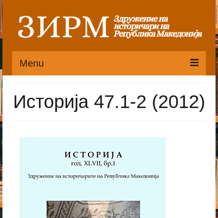
Menu
Почетна
Историја 47.1-2 (2012)
Органи
Претседателство
Статут
Публикации
Пристапница
Историјат