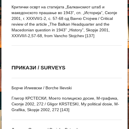
Критички осврт на статијата „Балканскиот штаб и
македонското прашање во 1943“, сп. „Историја“, Скопје
2001, г. XXXVII/1-2, с. 57-68 од Ванчо Стојчев / Critical
review of the article „The Balkan Headquarter and the
Macedonian question in 1943” „History”, Skopje 2001,
XXXVII/I-2,57-68, from Vancho Stojchev [137]
ПРИКАЗИ / SURVEYS
Борче Илиевски / Borche Ilievski
Глигор КРСТЕСКИ, Моето полициско досие, М-графика,
Скопје 2002, 272 / Gligor KRSTESKI, My political dosie, M-
Grafika, Skopje 2002, 272 [143]