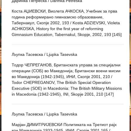
Даринка Петреска / Darinka Petreska
Коста АЏИЕВСКИ, Виолета АЧКОСКА, Учебник за прва
година реформирано гимназиско образование,
Табернакул, Скопје 2002, 193 / Kosta ADZIEVSKI, Violeta
ACHKOSKA, History for the first year of reforming
Gimnasium Education, Tabernakul, Skopje, 2002, 193 [145]
Љупка Тасевска / Ljupka Tasevska
Тодор ЧЕПРЕГАНОВ, Британската управа за специјални
операции (СОБ) во Македонија; Британски воени мисии
во Македонија (1942-1945), ИНИ, Скопје 2001, 210 /
Todor CHEPREGANOV, The British Special Operation
Executive (SOE) in Macedonia: The British Military Missions
in Macedonia (1942-1945), INI, Skopje 2001, 210 [147]
Љупка Тасевска / Ljupka Tasevska
Марјан ДИМИТРИЈЕВСКИ Политиката на Третиот рајх
кон Македонија 1933-1945, ИНИ, Скопје 2001,165 /