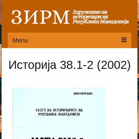
Menu
Почетна
Историја 38.1-2 (2002)
Органи
Претседателство
Статут
Публикации
Пристапница
Историјат