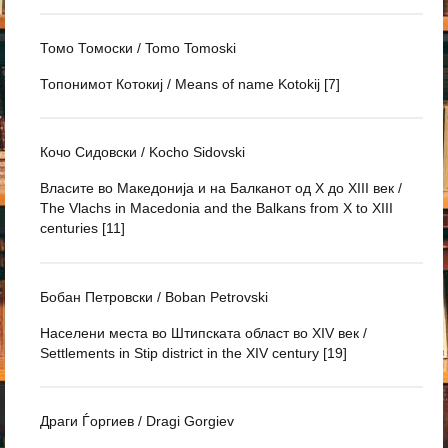
Томо Томоски / Tomo Tomoski
Топонимот Котокиј / Means of name Kotokij [7]
Кочо Сидовски / Kocho Sidovski
Власите во Македонија и на Балканот од X до XIII век /
The Vlachs in Macedonia and the Balkans from X to XIII
centuries [11]
Бобан Петровски / Boban Petrovski
Населени места во Штипската област во XIV век /
Settlements in Stip district in the XIV century [19]
Драги Ѓоргиев / Dragi Gorgiev