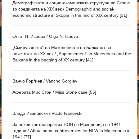
Демографската и социо-екомонската структура во Скопје
во средината на XIX век / Demographic and social-
economic structure in Skopje in the mid of XIX century [31]
Олга. Н. Исаева / Olga N. Isaeva
„Смирувањето“ на Македонија и на Балканот во
почетокот на XX век / „Appeasement“ in Macedonia and the
Balkans in the begging of XX century [41]
Ванчо Ѓорѓиев / Vancho Gorgiev
Аферата Мис Стон / Miss Stone case [55]
Владо Ивановски / Vlado Ivanovski
За некои контроверзи за НОВ во Македонија во 1941
година / About some controversies for NLW in Macedonia in
1941 [77]