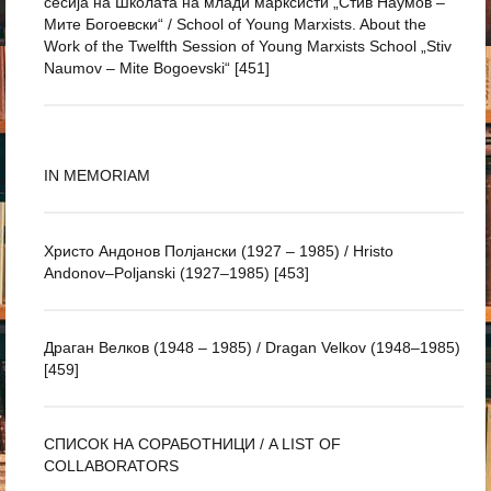
сесија на Школата на млади марксисти „Стив Наумов –
Мите Богоевски“ / School of Young Marxists. About the
Work of the Twelfth Session of Young Marxists School „Stiv
Naumov – Mite Bogoevski“ [451]
IN MEMORIAM
Христо Андонов Полјански (1927 – 1985) / Hristo
Andonov–Poljanski (1927–1985) [453]
Драган Велков (1948 – 1985) / Dragan Velkov (1948–1985)
[459]
СПИСОК НА СОРАБОТНИЦИ / A LIST OF
COLLABORATORS