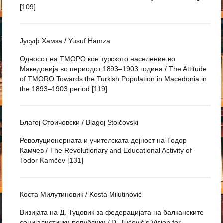
[109]
Јусуф Хамза / Yusuf Hamza
Односот на ТМОРО кон турското население во
Македонија во периодот 1893–1903 година / The Attitude
of TMORO Towards the Turkish Population in Macedonia in
the 1893–1903 period [119]
Благој Стоичовски / Blagoj Stoičovski
Револуционерната и учителската дејност на Тодор
Камчев / The Revolutionary and Educational Activity of
Todor Kamčev [131]
Коста Милутиновиќ / Kosta Milutinović
Визијата на Д. Туцовиќ за федерацијата на балканските
социјалистички републики / D. Tućović’s Vision for