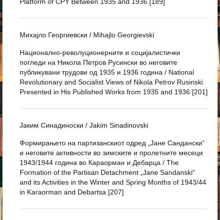
Platform of CPY Between 1935 and 1936 [189]
Михајло Георгиевски / Mihajlo Georgievski
Национално-револуционерните и социјалистички
погледи на Никола Петров Русински во неговите
публикувани трудови од 1935 и 1936 година / National
Revolutionary and Socialist Views of Nikola Petrov Rusinski
Presented in His Published Works from 1935 and 1936 [201]
Јаким Синадиноски / Jakim Sinadinovski
Формирањето на партизанскиот одред „Јане Сандански“
и неговите активности во зимските и пролетните месеци
1943/1944 година во Караорман и Дебарца / The
Formation of the Partisan Detachment „Jane Sandanski“
and its Activities in the Winter and Spring Months of 1943/44
in Karaorman and Debartsa [207]