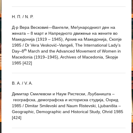
Н. П. / N. P.
Д-р Вера Весковиќ—Вангели, Меѓународниот ден на
жената – 8 март и Напредното движење на жените во
Македонија (1919 – 1945), Архив на Македонија, Скопје
1985 / Dr Vera Vesković–Vangeli, The International Lady’s
th
Day–8
March and the Advanced Movement of Women in
Macedonia (1919–1945), Archives of Macedonia, Skopje
1985 [422]
В. А. / V. A.
Димитар Смилевски и Наум Ристески, Љубаништа –
географска, демографска и историска студија, Охрид
1985 / Dimitar Smilevski and Naum Ristevski, Ljubaništa –
Geographic, Demographic and Historical Study, Ohrid 1985
[424]