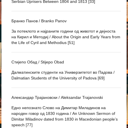
Serbian Uprisers Between 1804 and 1813 [33]
Бранко Панов / Branko Panov
За потеклото и најраните години од животот и дејноста
на Кирил и Методиј / About the Origin and Early Years from
the Life of Cyril and Methodius [51]
Стијепо Обад / Stijepo Obad
Далматинските студенти на Универзитетот во Падова /
Dalmatian Students of the University of Padova [69]
Александар Трајановски / Aleksandar Trajanovski
Едно непознато Слово на Димитар Миладинов на
народен говор од 1830 година / An Unknown Sermon of
Dimitar Miladinov dated from 1830 in Macedonian people’s
speech [77]