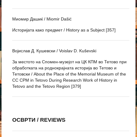
Миомир Дашиќ / Miomir Dašić
Историјата како предмет / History as a Subject [357]
Војислав Д. Кушевски / Voislav D. Kuševski
За местото на Спомен-музејот на ЦК КПМ во Тетово при
обработката на роднокрајната историја во Тетово и
Тетовски / About the Place of the Memorial Museum of the
CC CPM in Tetovo During Research Work of History in
Tetovo and the Tetovo Region [379]
ОСВРТИ / REVIEWS