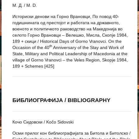
М. Д. / M. D.
Историски денови на Горно Врановци, По повод 40-
годишнината од престојот и работата на државното,
военото и политичкото раководство на Македонија во
селото Горно Врановци – Велешко, Мисла, Скопје 1984,
189 + скици / Historical Days of Gorno Vranovci. On the
th
Occasion of the 40
Anniversary of the Stay and Work of
State, Military and Political Leadership of Macedonia at the
village of Gorno Vranovci – the Veles Region, Skopje 1984,
189 + Schemes [425]
БИБЛИОГРАФИЈА / BIBLIOGRAPHY
Кочо Сидовски / Kočo Sidovski
Осми прилог кон библиографијата за Битола и Битолско /