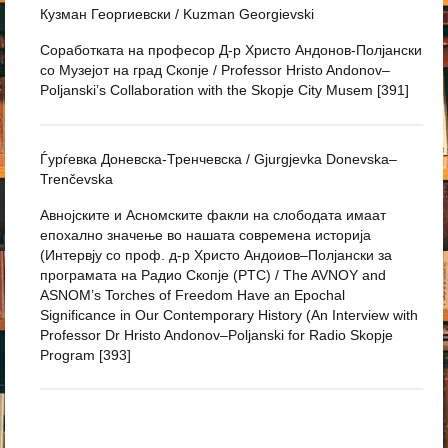
Кузман Георгиевски / Kuzman Georgievski
Соработката на професор Д-р Христо Андонов-Полјански
со Музејот на град Скопје / Professor Hristo Andonov–
Poljanski’s Collaboration with the Skopje City Musem [391]
Ѓурѓевка Доневска-Тренчевска / Gjurgjevka Donevska–
Trenčevska
Авнојските и Асномските факли на слободата имаат
епохално значење во нашата современа историја
(Интервју со проф. д-р Христо Андоиов–Полјански за
програмата на Радио Скопје (PTC) / The AVNOY and
ASNOM’s Torches of Freedom Have an Epochal
Significance in Our Contemporary History (An Interview with
Professor Dr Hristo Andonov–Poljanski for Radio Skopje
Program [393]