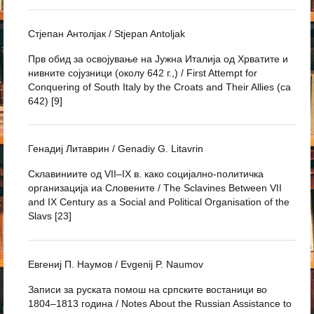
Стјепан Антолјак / Stjepan Antoljak
Прв обид за освојување на Јужна Италија од Хрватите и
нивните сојузници (околу 642 г.,) / First Attempt for
Conquering of South Italy by the Croats and Their Allies (ca
642) [9]
Генадиј Литаврин / Genadiy G. Litavrin
Склавиниите од VII–IX в. како социјално-политичка
организација иа Словените / The Sclavines Between VII
and IX Century as a Social and Political Organisation of the
Slavs [23]
Евгениј П. Наумов / Evgenij P. Naumov
Записи за руската помош на српските востаници во
1804–1813 година / Notes About the Russian Assistance to