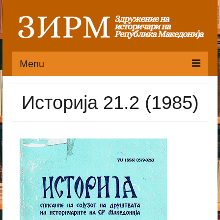
Menu
Почетна
Историја 21.2 (1985)
Органи
Претседателство
Статут
Публикации
Пристапница
Историјат