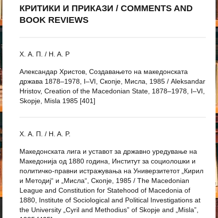
КРИТИКИ И ПРИКАЗИ / COMMENTS AND
BOOK REVIEWS
Х. А. П. / H. A. P
Александар Христов, Создавањето на македонската
држава 1878–1978, I–VI, Скопје, Мисла, 1985 / Aleksandar
Hristov, Creation of the Macedonian State, 1878–1978, I–VI,
Skopje, Misla 1985 [401]
Х. А. П. / H. A. P.
Македонската лига и уставот за државно уредување на
Македонија од 1880 година, Институт за социолошки и
политичко-правни истражувања на Универзитетот „Кирил
и Методиј“ и „Мисла“, Скопје, 1985 / The Macedonian
League and Constitution for Statehood of Macedonia of
1880, Institute of Sociological and Political Investigations at
the University „Cyril and Methodius” of Skopje and „Misla”,