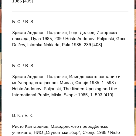
1985 [405]
Б. С. / B. S.
Христо Андонов–Полјански, Гоце Делчев, Историска
наклада, Пула 1985, 239 / Hristo Andonov–Poljanski, Goce
Delčev, Istarska Naklada, Pula 1985, 239 [408]
Б. С. / B. S.
Христо Андонов–Полјански, Илинденското востание и
меѓународната јавност, Мисла, Скопје 1985. 1–593 /
Hristo Andonov–Poljanski, The liinden Uprising and the
International Public, Misla, Skopje 1985, 1–593 [410]
В. К. / V. K.
Ристо Кантарџиев, Македонското преродбенско
училиште, НИО „Студентски збор“, Скопје 1985 / Risto