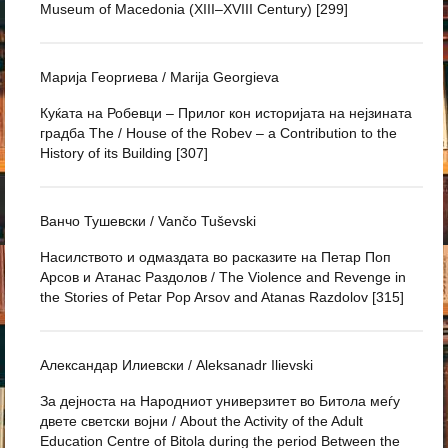
Museum of Macedonia (XIII–XVIII Century) [299]
Марија Георгиева / Marija Georgieva
Куќата на Робевци – Прилог кон историјата на нејзината
градба The / House of the Robev – a Contribution to the
History of its Building [307]
Ванчо Тушевски / Vančo Tuševski
Насилството и одмаздата во расказите на Петар Поп
Арсов и Атанас Раздолов / The Violence and Revenge in
the Stories of Petar Pop Arsov and Atanas Razdolov [315]
Александар Илиевски / Aleksanadr Ilievski
За дејноста на Народниот универзитет во Битола меѓу
двете светски војни / About the Activity of the Adult
Education Centre of Bitola during the period Between the