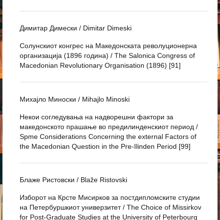
Димитар Димески / Dimitar Dimeski
Солунскиот конгрес на Македонската револуционерна
организација (1896 година) / The Salonica Congress of
Macedonian Revolutionary Organisation (1896) [91]
Михајло Миноски / Mihajlo Minoski
Некои согледувања на надворешни фактори за
македонското прашање во предилинденскиот период /
Spme Considerations Concerning the external Factors of
the Macedonian Question in the Pre-Ilinden Period [99]
Блаже Ристовски / Blaže Ristovski
Изборот на Крсте Мисирков за постдипломските студии
на Петербуршкиот универзитет / The Choice of Missirkov
for Post-Graduate Studies at the University of Peterbourg