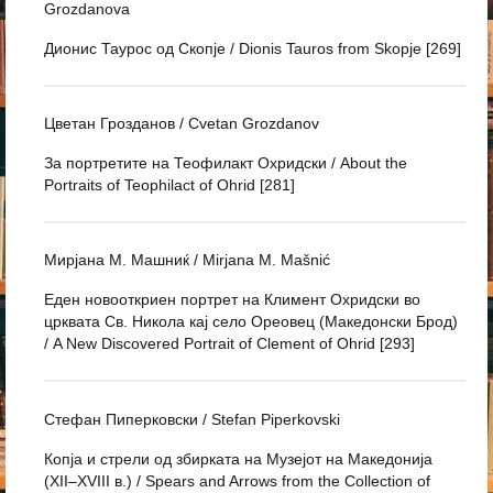
Grozdanova
Дионис Таурос од Скопје / Dionis Tauros from Skopje [269]
Цветан Грозданов / Cvetan Grozdanov
За портретите на Теофилакт Охридски / About the
Portraits of Teophilact of Ohrid [281]
Мирјана М. Машниќ / Mirjana M. Mašnić
Еден новооткриен портрет на Климент Охридски во
црквата Св. Никола кај село Ореовец (Македонски Брод)
/ A New Discovered Portrait of Clement of Ohrid [293]
Стефан Пиперковски / Stefan Piperkovski
Копја и стрели од збирката на Музејот на Македонија
(XII–XVIII в.) / Spears and Arrows from the Collection of