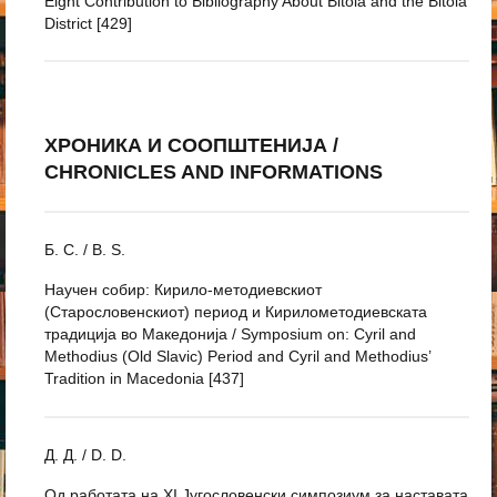
Eight Contribution to Bibliography About Bitola and the Bitola
District [429]
ХРОНИКА И СООПШТЕНИЈА /
CHRONICLES AND INFORMATIONS
Б. С. / B. S.
Научен собир: Кирило-методиевскиот
(Старословенскиот) период и Кирилометодиевската
традиција во Македонија / Symposium on: Cyril and
Methodius (Old Slavic) Period and Cyril and Methodius’
Tradition in Macedonia [437]
Д. Д. / D. D.
Од работата на XI Југословенски симпозиум за наставата