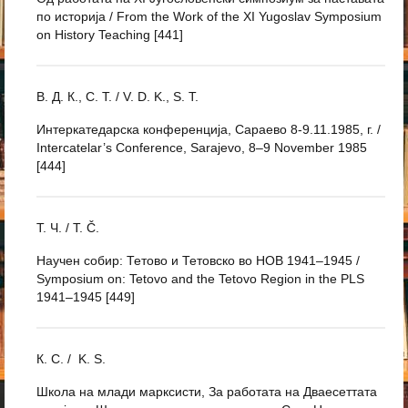
по историја / From the Work of the XI Yugoslav Symposium
on History Teaching [441]
В. Д. К., С. Т. / V. D. K., S. T.
Интеркатедарска конференција, Сараево 8-9.11.1985, г. /
Intercatelar’s Conference, Sarajevo, 8–9 November 1985
[444]
Т. Ч. / T. Č.
Научен собир: Тетово и Тетовско во НОВ 1941–1945 /
Symposium on: Tetovo and the Tetovo Region in the PLS
1941–1945 [449]
К. С. / K. S.
Школа на млади марксисти, За работата на Дваесеттата