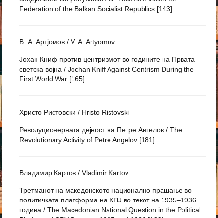
Federation of the Balkan Socialist Republics [143]
В. А. Артјомов / V. A. Artyomov
Јохан Книф против центризмот во годините на Првата
светска војна / Jochan Kniff Against Centrism During the
First World War [165]
Христо Ристовски / Hristo Ristovski
Револуционерната дејност на Петре Ангелов / The
Revolutionary Activity of Petre Angelov [181]
Владимир Картов / Vladimir Kartov
Третманот на македонското национално прашање во
политичката платформа на КПЈ во текот на 1935–1936
година / The Macedonian National Question in the Political