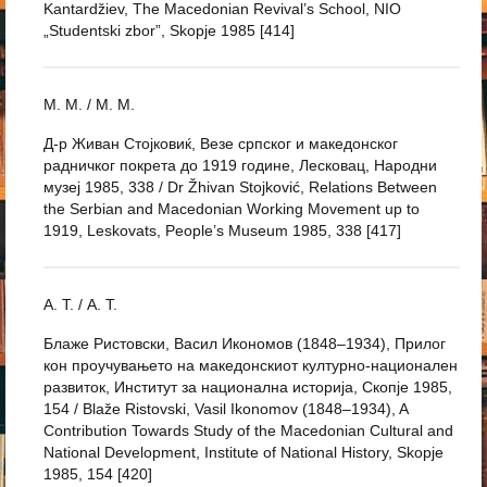
Kantardžiev, The Macedonian Revival’s School, NIO
„Studentski zbor”, Skopje 1985 [414]
М. М. / M. M.
Д-р Живан Стојковиќ, Везе српског и македонског
радничког покрета до 1919 године, Лесковац, Народни
музеј 1985, 338 / Dr Žhivan Stojković, Relations Between
the Serbian and Macedonian Working Movement up to
1919, Leskovats, People’s Museum 1985, 338 [417]
А. Т. / A. T.
Блаже Ристовски, Васил Икономов (1848–1934), Прилог
кон проучувањето на македонскиот културно-национален
развиток, Институт за национална историја, Скопје 1985,
154 / Blaže Ristovski, Vasil Ikonomov (1848–1934), A
Contribution Towards Study of the Macedonian Cultural and
National Development, Institute of National History, Skopje
1985, 154 [420]