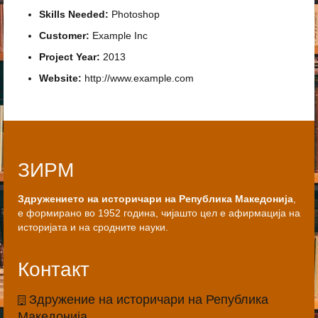
Skills Needed:
Photoshop
Customer:
Example Inc
Project Year:
2013
Website:
http://www.example.com
ЗИРМ
Здружението на историчари на Република Македонија
,
е формирано во 1952 година, чијашто цел е афирмација на
историјата и на сродните науки.
Контакт
Здружение на историчари на Република
Македонија