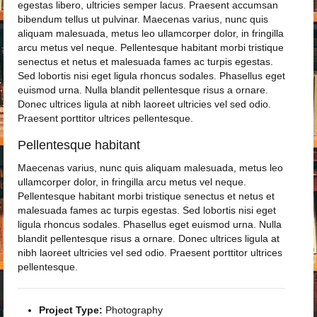
egestas libero, ultricies semper lacus. Praesent accumsan
bibendum tellus ut pulvinar. Maecenas varius, nunc quis
aliquam malesuada, metus leo ullamcorper dolor, in fringilla
arcu metus vel neque. Pellentesque habitant morbi tristique
senectus et netus et malesuada fames ac turpis egestas.
Sed lobortis nisi eget ligula rhoncus sodales. Phasellus eget
euismod urna. Nulla blandit pellentesque risus a ornare.
Donec ultrices ligula at nibh laoreet ultricies vel sed odio.
Praesent porttitor ultrices pellentesque.
Pellentesque habitant
Maecenas varius, nunc quis aliquam malesuada, metus leo
ullamcorper dolor, in fringilla arcu metus vel neque.
Pellentesque habitant morbi tristique senectus et netus et
malesuada fames ac turpis egestas. Sed lobortis nisi eget
ligula rhoncus sodales. Phasellus eget euismod urna. Nulla
blandit pellentesque risus a ornare. Donec ultrices ligula at
nibh laoreet ultricies vel sed odio. Praesent porttitor ultrices
pellentesque.
Project Type:
Photography