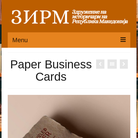
Menu
Почетна
Paper Business
Органи
Cards
Претседателство
Статут
Публикации
Пристапница
Историјат