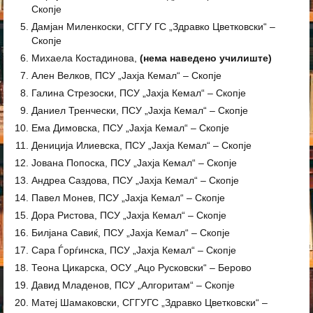
Скопје
Дамјан Миленкоски, СГГУ ГС „Здравко Цветковски“ –
Скопје
Михаела Костадинова,
(нема наведено училиште)
Ален Велков, ПСУ „Јахја Кемал“ – Скопје
Галина Стрезоски, ПСУ „Јахја Кемал“ – Скопје
Даниел Тренчески, ПСУ „Јахја Кемал“ – Скопје
Ема Димовска, ПСУ „Јахја Кемал“ – Скопје
Дениција Илиевска, ПСУ „Јахја Кемал“ – Скопје
Јована Попоска, ПСУ „Јахја Кемал“ – Скопје
Андреа Саздова, ПСУ „Јахја Кемал“ – Скопје
Павел Монев, ПСУ „Јахја Кемал“ – Скопје
Дора Ристова, ПСУ „Јахја Кемал“ – Скопје
Билјана Савиќ, ПСУ „Јахја Кемал“ – Скопје
Сара Ѓорѓинска, ПСУ „Јахја Кемал“ – Скопје
Теона Цикарска, ОСУ „Ацо Русковски“ – Берово
Давид Младенов, ПСУ „Алгоритам“ – Скопје
Матеј Шамаковски, СГГУГС „Здравко Цветковски“ –