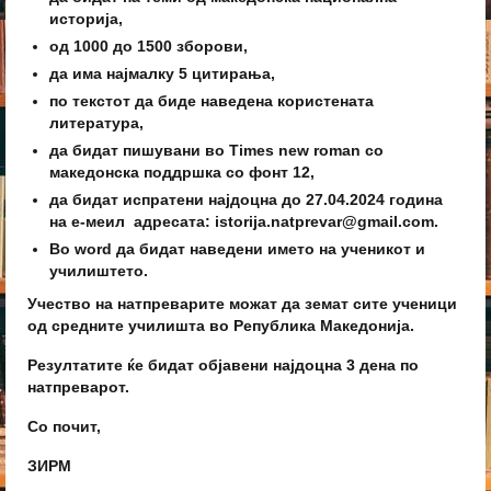
историја,
од 1000 до 1500 зборови,
да има најмалку 5 цитирања,
по текстот да биде наведена користената
литература,
да бидат пишувани во Times new roman со
македонска поддршка со фонт 12,
да бидат испратени најдоцна до 27.04.2024 година
на е-меил адресатa:
istorija.natprevar@gmail.com
.
Во word да бидат наведени името на ученикот и
училиштето.
Учество на натпреварите можат да земат сите ученици
од средните училишта во Република Македонија.
Резултатите ќе бидат објавени најдоцна 3 дена по
натпреварот.
Со почит,
ЗИРМ