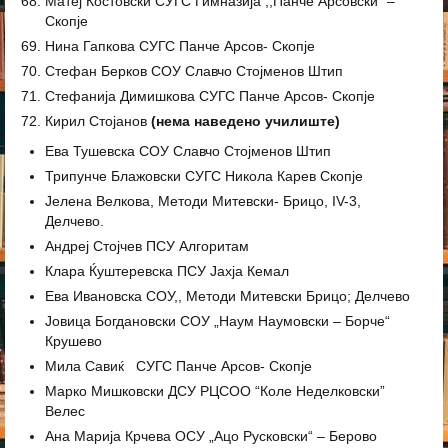
Матеј Костовски СУГС Гимназија ,,Панче Арсовски” –
Скопје
Нина Гапкова СУГС Панче Арсов- Скопје
Стефан Берков СОУ Славчо Стојменов Штип
Стефанија Димишкова СУГС Панче Арсов- Скопје
Кирил Стојанов
(нема наведено училиште)
Ева Тушевска СОУ Славчо Стојменов Штип
Трипунче Блажовски СУГС Никола Карев Скопје
Јелена Велкова, Методи Митевски- Брицо, IV-3,
Делчево.
Андреј Стојчев ПСУ Алгоритам
Клара Ќуштеревска ПСУ Јахја Кемал
Ева Ивановска СОУ,, Методи Митевски Брицо; Делчево
Јовица Богдановски СОУ „Наум Наумовски – Борче“
Крушево
Мила Савиќ СУГС Панче Арсов- Скопје
Марко Мишковски ДСУ РЦСОО “Коле Неделковски”
Велес
Ана Марија Крчева ОСУ „Ацо Русковски“ – Берово