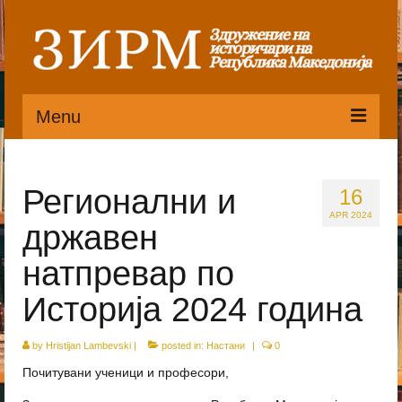
Menu
Почетна
Регионални и
16
Органи
APR 2024
државен
Претседателство
натпревар по
Статут
Историја 2024 година
Публикации
by
Hristijan Lambevski
|
posted in:
Настани
|
0
Пристапница
Почитувани ученици и професори,
Историјат