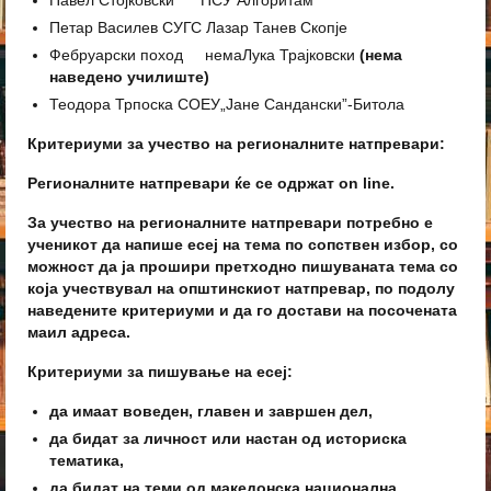
Павел Стојковски ПСУ Алгоритам
Петар Василев СУГС Лазар Танев Скопје
Фебруарски поход немаЛука Трајковски
(нема
наведено училиште)
Теодора Трпоска СОЕУ„Јане Сандански”-Битола
Критериуми за учество на регионалните натпревари:
Регионалните натпревари ќе се одржат on line.
За учество на регионалните натпревари потребно е
ученикот да напише есеј на тема по сопствен избор, со
можност да ја прошири претходно пишуваната тема со
која учествувал на општинскиот натпревар, по подолу
наведените критериуми и да го достави на посочената
маил адреса.
Критериуми за пишување на есеј:
да имаат воведен, главен и завршен дел,
да бидат за личност или настан од историска
тематика,
да бидат на теми од македонска национална