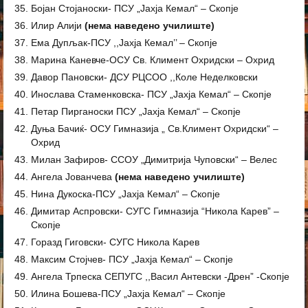
Бојан Стојаноски- ПСУ „Јахја Кемал“ – Скопје
Илир Алији
(нема наведено училиште)
Ема Дупљак-ПСУ ,,Јахја Кемал’’ – Скопје
Марина Каневче-ОСУ Св. Климент Охридски – Охрид
Давор Пановски- ДСУ РЦСОО ,,Коле Неделковски
Инослава Стаменковска- ПСУ „Јахја Кемал“ – Скопје
Петар Пирганоски ПСУ „Јахја Кемал“ – Скопје
Дуња Бачиќ- ОСУ Гимназија „ Св.Климент Охридски“ –
Охрид
Милан Зафиров- ССОУ „Димитрија Чуповски“ – Велес
Ангела Јованчева
(нема наведено училиште)
Нина Дукоска-ПСУ „Јахја Кемал“ – Скопје
Димитар Аспровски- СУГС Гимназија “Никола Карев” –
Скопје
Горазд Гиговски- СУГС Никола Карев
Максим Стојчев-
ПСУ „Јахја Кемал“ – Скопје
Ангела Трпеска СЕПУГС ,,Васил Антевски -Дрен” -Скопје
Илина Бошева-ПСУ „Јахја Кемал“ – Скопје