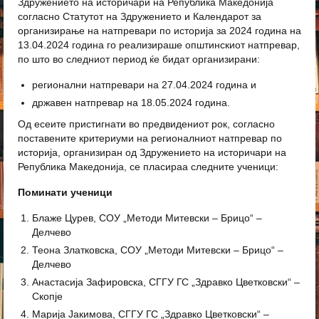
Здружението на историчари на Република Македонија
согласно Статутот на Здружението и Календарот за
организирање на натпревари по историја за 2024 година на
13.04.2024 година го реализираше општинскиот натпревар,
по што во следниот период ќе бидат организирани:
регионални натпревари на 27.04.2024 година и
државен натпревар на 18.05.2024 година.
Од есеите пристигнати во предвидениот рок, согласно
поставените критериуми на регионалниот натпревар по
историја, организиран од Здружението на историчари на
Република Македонија, се пласираа следните ученици:
Поминати ученици
Блаже Цурев, СОУ „Методи Митевски – Брицо“ –
Делчево
Теона Златковска, СОУ „Методи Митевски – Брицо“ –
Делчево
Анастасија Зафировска, СГГУ ГС „Здравко Цветковски“ –
Скопје
Марија Јакимова, СГГУ ГС „Здравко Цветковски“ –