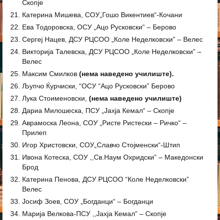
Скопје
Катерина Мишева, СОУ„Гошо Викентиев“-Кочани
Ева Тодоровска, ОСУ „Ацо Русковски“ – Берово
Сергеј Нацев, ДСУ РЦСОО „Коле Неделковски” – Велес
Викторија Талевска, ДСУ РЦСОО „Коле Неделковски” –
Велес
Максим Смилков
(нема наведено училиште).
Љупчо Ќурчиски, “ОСУ “Ацо Русковски” Берово
Лука Стоименовски,
(нема наведено училиште)
Дариа Милошеска, ПСУ „Јахја Кемал“ – Скопје
Аврамоска Леона, СОУ „Ристе Ристески – Ричко“ –
Прилеп
Игор Христовски, СОУ„Славчо Стојменски“-Штип
Ивона Котескa, СОУ ,,Св.Наум Охридски” – Македонски
Брод
Катерина Пенова, ДСУ РЦСОО “Коле Неделковски”
Велес
Јосиф Зоев, СОУ „Богданци“ – Богданци
Марија Велкова-ПСУ ,,Јахја Кемал” – Скопје