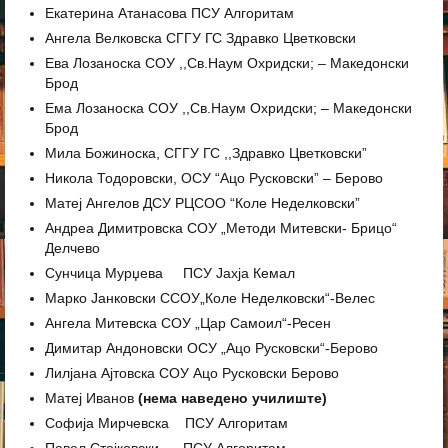
Екатерина Атанасова ПСУ Алгоритам
Ангела Велковска СГГУ ГС Здравко Цветковски
Ева Лозаноска СОУ ,,Св.Наум Охридски; – Македонски
Брод
Ема Лозаноска СОУ ,,Св.Наум Охридски; – Македонски
Брод
Мила Божиноска, СГГУ ГС ,,Здравко Цветковски”
Никола Тодоровски, ОСУ “Ацо Русковски” – Берово
Матеј Ангелов ДСУ РЦСОО “Коле Неделковски”
Андреа Димитровска СОУ „Методи Митевски- Брицо“
Делчево
Сунчица Мурџева ПСУ Јахја Кемал
Марко Јанковски ССОУ„Коле Неделковски“-Велес
Ангела Митевска СОУ „Цар Самоил“-Ресен
Димитар Андоновски ОСУ „Ацо Русковски“-Берово
Лилјана Ајтовска СОУ Ацо Русковски Берово
Матеј Иванов
(нема наведено училиште)
Софија Мирчевска ПСУ Алгоритам