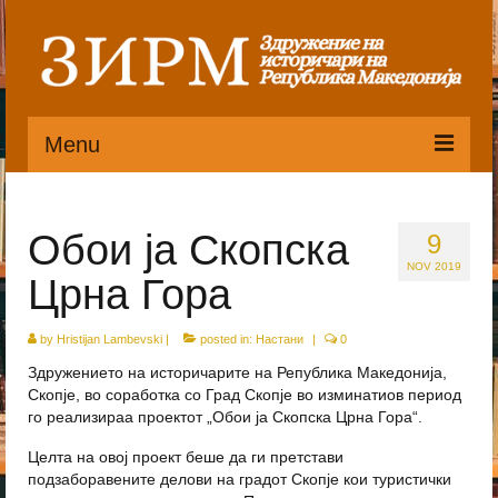
Menu
Почетна
Обои ја Скопска
9
Органи
NOV 2019
Црна Гора
Претседателство
Статут
by
Hristijan Lambevski
|
posted in:
Настани
|
0
Здружението на историчарите на Република Македонија,
Публикации
Скопје, во соработка со Град Скопје во изминатиов период
го реализираа проектот „Обои ја Скопска Црна Гора“.
Пристапница
Целта на овој проект беше да ги претстави
Историјат
подзаборавените делови на градот Скопје кои туристички