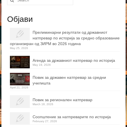
for:
Објави
Прелиминарни резултати од државниот
натпревар по историја за средно образование
организиран од ЗИРМ во 2026 година
May 25, 2026
Агенда за државниот натпревар по историја
May 19, 2026
Повик за државен натпревар за средни
училишта
April 21, 2026
Повик за регионален натпревар
March 18, 2026
Соопштение за натпреварите по историја
February 27, 2026