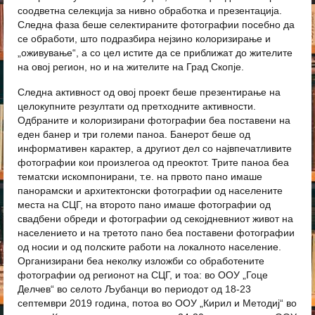
соодветна селекција за нивно обработка и презентација.
Следна фаза беше селектираните фотографии посебно да
се обработи, што подразбира нејзино колоризирање и
„оживување“, а со цел истите да се приближат до жителите
на овој регион, но и на жителите на Град Скопје.
Следна активност од овој проект беше презентирање на
целокупните резултати од претходните активности.
Одбраните и колоризирани фотографии беа поставени на
еден банер и три големи паноа. Банерот беше од
информативен карактер, а другиот дел со највпечатливите
фотографии кои произлегоа од преоктот. Трите паноа беа
тематски искомпонирани, т.е. на првото пано имаше
панорамски и архитектонски фотографии од населените
места на СЦГ, на второто пано имаше фотографии од
свадбени обреди и фотографии од секојдневниот живот на
населението и на третото пано беа поставени фотографии
од носии и од полските работи на локалното население.
Организирани беа неколку изложби со обработените
фотографии од регионот на СЦГ, и тоа: во ООУ „Гоце
Делчев“ во селото Љубанци во периодот од 18-23
септември 2019 година, потоа во ООУ „Кирил и Методиј“ во