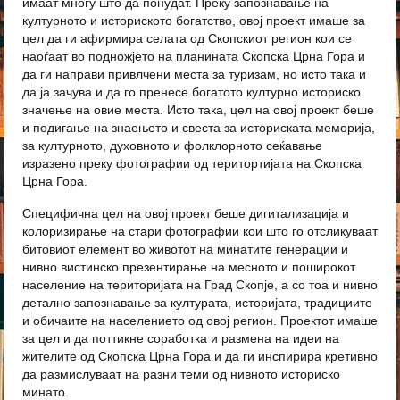
имаат многу што да понудат. Преку запознавање на
културното и историското богатство, овој проект имаше за
цел да ги афирмира селата од Скопскиот регион кои се
наоѓаат во подножјето на планината Скопска Црна Гора и
да ги направи привлчени места за туризам, но исто така и
да ја зачува и да го пренесе богатото културно историско
значење на овие места. Исто така, цел на овој проект беше
и подигање на знаењето и свеста за историската меморија,
за културното, духовното и фолклорното сеќавање
изразено преку фотографии од територтијата на Скопска
Црна Гора.
Специфична цел на овој проект беше дигитализација и
колоризирање на стари фотографии кои што го отсликуваат
битовиот елемент во животот на минатите генерации и
нивно вистинско презентирање на месното и поширокот
население на територијата на Град Скопје, а со тоа и нивно
детално запознавање за културата, историјата, традициите
и обичаите на населението од овој регион. Проектот имаше
за цел и да поттикне соработка и размена на идеи на
жителите од Скопска Црна Гора и да ги инспирира кретивно
да размислуваат на разни теми од нивното историско
минато.