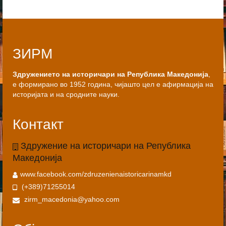
ЗИРМ
Здружението на историчари на Република Македонија
,
е формирано во 1952 година, чијашто цел е афирмација на
историјата и на сродните науки.
Контакт
Здружение на историчари на Република
Македонија
www.facebook.com/zdruzenienaistoricarinamkd
(+389)71255014
zirm_macedonia@yahoo.com