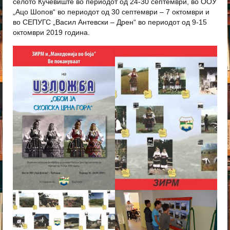
селото Кучевиште во периодот од 24-30 септември, во ООУ
„Ацо Шопов“ во периодот од 30 септември – 7 октомври и
во СЕПУГС „Васил Антевски – Дрен“ во периодот од 9-15
октомври 2019 година.