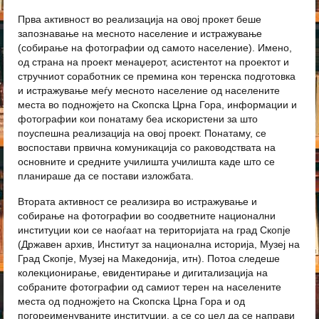
Прва активност во реализација на овој прокет беше
запознавање на месното население и истражување
(собирање на фотографии од самото население). Имено,
од страна на проект менаџерот, асистентот на проектот и
стручниот соработник се премина кон теренска подготовка
и истражување меѓу месното население од населените
места во подножјето на Скопска Црна Гора, информации и
фотографии кои понатаму беа искористени за што
поуспешна реализација на овој проект. Понатаму, се
воспостави првична комуникација со раководствата на
основните и средните училишта училишта каде што се
планираше да се постави изложбата.
Втората активност се реализира во истражување и
собирање на фотографии во соодветните национални
институции кои се наоѓаат на територијата на град Скопје
(Државен архив, Институт за национална историја, Музеј на
Град Скопје, Музеј на Македонија, итн). Потоа следеше
колекционирање, евидентирање и дигитализација на
собраните фотографии од самиот терен на населените
места од подножјето на Скопска Црна Гора и од
погореименуваните институции, а се со цел да се направи