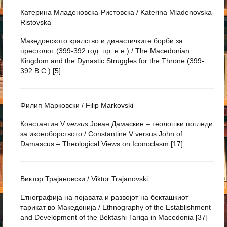
Катерина Младеновска-Ристовска / Katerina Mladenovska-
Ristovska
Македонското кралство и династичките борби за
престолот (399-392 год. пр. н.е.) / The Macedonian
Kingdom and the Dynastic Struggles for the Throne (399-
392 B.C.) [5]
Филип Марковски / Filip Markovski
Константин V
versus
Јован Дамаскин – теолошки погледи
за иконоборството / Constantine V versus John of
Damascus – Theological Views on Iconoclasm [17]
Виктор Трајановски / Viktor Trajanovski
Етнографија на појавата и развојот на бекташкиот
тарикат во Македонија / Ethnography of the Establishment
and Development of the Bektashi Tariqa in Macedonia [37]