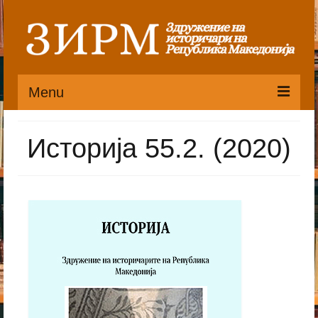
Menu
Почетна
Историја 55.2. (2020)
Органи
Претседателство
Статут
Публикации
Пристапница
Историјат