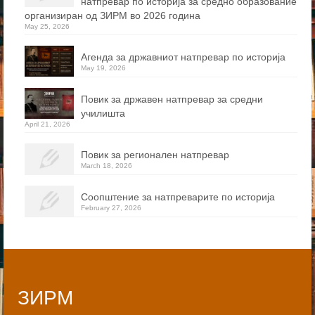
натпревар по историја за средно образование
организиран од ЗИРМ во 2026 година
May 25, 2026
Агенда за државниот натпревар по историја
May 19, 2026
Повик за државен натпревар за средни
училишта
April 21, 2026
Повик за регионален натпревар
March 18, 2026
Соопштение за натпреварите по историја
February 27, 2026
ЗИРМ