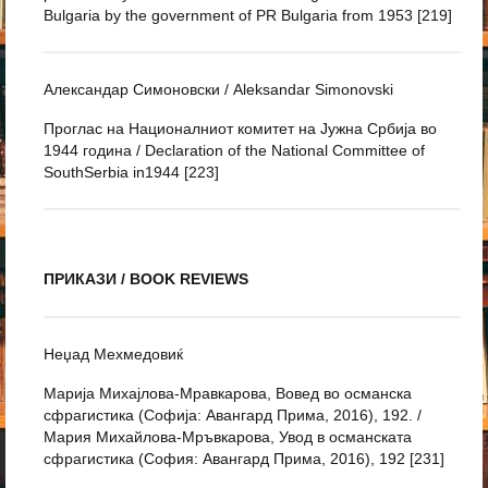
Bulgaria by the government of PR Bulgaria from 1953 [219]
Александар Симоновски / Aleksandar Simonovski
Проглас на Националниот комитет на Јужна Србија во
1944 година / Declaration of the National Committee of
SouthSerbia in1944 [223]
ПРИКАЗИ / BOOK REVIEWS
Неџад Мехмедовиќ
Марија Михајлова-Мравкарова, Вовед во османска
сфрагистика (Софија: Авангард Прима, 2016), 192. /
Мария Михайлова-Мръвкарова, Увод в османската
сфрагистика (София: Авангард Прима, 2016), 192 [231]