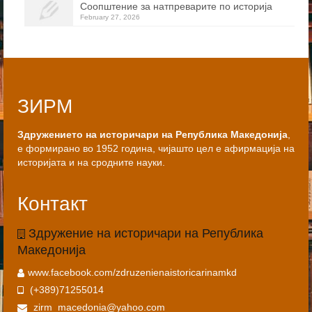
Соопштение за натпреварите по историја
February 27, 2026
ЗИРМ
Здружението на историчари на Република Македонија
,
е формирано во 1952 година, чијашто цел е афирмација на
историјата и на сродните науки.
Контакт
Здружение на историчари на Република
Македонија
www.facebook.com/zdruzenienaistoricarinamkd
(+389)71255014
zirm_macedonia@yahoo.com