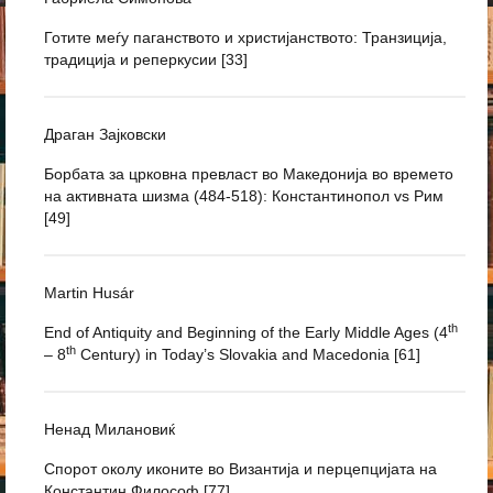
Готите меѓу паганството и христијанството: Транзиција,
традиција и реперкусии [33]
Драган Зајковски
Борбата за црковна превласт во Македонија во времето
на активната шизма (484-518): Константинопол vs Рим
[49]
Martin Husár
th
End of Antiquity and Beginning of the Early Middle Ages (4
th
– 8
Century) in Today’s Slovakia and Macedonia [61]
Ненад Милановиќ
Спорот околу иконите во Византија и перцепцијата на
Константин Философ [77]