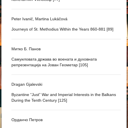
Peter Ivanič, Martina Lukáčová
Journeys of St. Methodius Within the Years 860-881 [89]
Митко Б. Панов
Самуиловата држава во воената и духовната
репрезентација на Јован Геометар [105]
Dragan Gjalevski
Byzantine “Just” War and Imperial Interests in the Balkans
During the Tenth Century [125]
Орданчо Петров