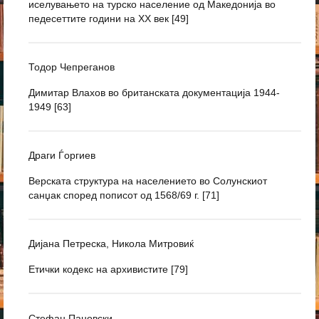
иселувањето на турско население од Македонија во
педесеттите години на XX век [49]
Тодор Чепреганов
Димитар Влахов во британската документација 1944-
1949 [63]
Драги Ѓоргиев
Верската структура на населението во Солунскиот
санџак според пописот од 1568/69 г. [71]
Дијана Петреска, Никола Митровиќ
Етички кодекс на архивистите [79]
Стефан Пановски