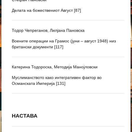
Делата на божествениот Август [87]
Тодор Чепреганов, Лилјана Пановска
Воените операции на Грамос (јуни – август 1948) низ
британски документи [117]
Катерина Тодороска, Методија Манојловски
Муслиманството како интегративен фактор во
Османската Империја [131]
НАСТАВА