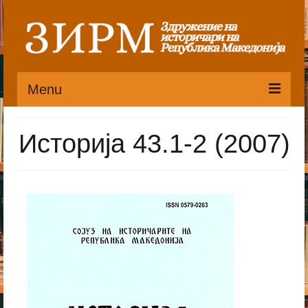
Menu
Почетна
Историја 43.1-2 (2007)
Органи
Претседателство
Статут
Публикации
Пристапница
Историјат