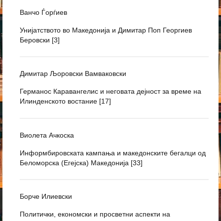
Ванчо Ѓорѓиев
Унијатството во Македонија и Димитар Поп Георгиев
Беровски [3]
Димитар Љоровски Вамваковски
Германос Каравангелис и неговата дејност за време на
Илинденското востание [17]
Виолета Ачкоска
Информбировската кампања и македонските бегалци од
Беломорска (Егејска) Македонија [33]
Борче Илиевски
Политички, економски и просветни аспекти на