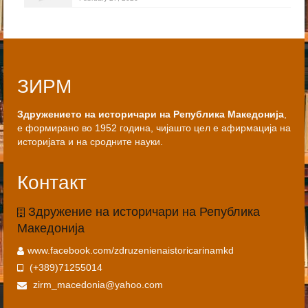
ЗИРМ
Здружението на историчари на Република Македонија
,
е формирано во 1952 година, чијашто цел е афирмација на
историјата и на сродните науки.
Контакт
Здружение на историчари на Република
Македонија
www.facebook.com/zdruzenienaistoricarinamkd
(+389)71255014
zirm_macedonia@yahoo.com