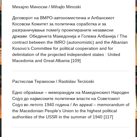
Михајло Миноски / Mihajlo Minoski
Договорот на ВМРО-автономистичка и Албанскиот
Косовски Комитет за политичка соработка и за
разграничување помеѓу проектираните независни
држави: Обединета Македонија и Голема Албанија / The
contract between the IMRO (autonomistic) and the Albanian
Kosovo’s Committee for political cooperation and for
delimitation of the projected independent states : United
Macedonia and Great Albania [109]
Растислав Терзиоски / Rastislav Terzioski
Едно обраќање – меморандум на Македонскиот Народен
Сојуз до највисоките политички власти на Советскиот
Сојуз во летото 1940 година / An appeal – memorandum of
the Macedonian People’s Union to the highest political
authorities of the USSR in the summer of 1940 [117]