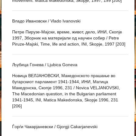
movement. Matica Makedonska, Skopje, 1997, 199 [200]
Владо Ивановски / Vlado Ivanovski
Петре Пирузе-Мајски, време, живот, дело, ИНИ, Скопје
1997, Зборник на материјали од научен собир / Petre
Piruze-Majski, Time, life and action, INI, Skopje, 1997 [203]
Љубица Гонева / Ljubica Goneva
Новица ВЕЛЈАНОВСКИ, Македонското прашање во
бугарскиот парламент 1941-1944, ИНИ, Матица
Македонска, Скопје 1996, 231 / Novica VELJANOVSKI,
The Macedonian question, in the Bulgarian parliament
1941-1945, INI, Matica Makedonska, Skopje 1996, 231
[206]
Ѓорѓи Чакарјаневски / Gjorgji Cakarjanevski