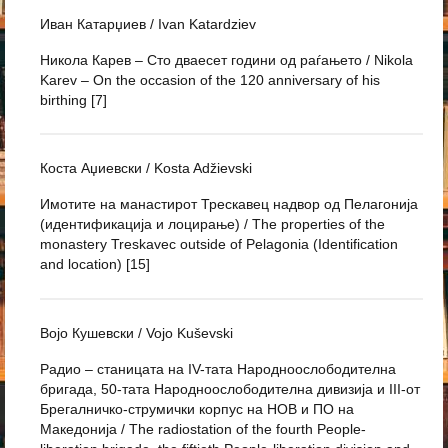
Иван Катарџиев / Ivan Katardziev
Никола Карев – Сто дваесет години од раѓањето / Nikola
Karev – On the occasion of the 120 anniversary of his
birthing [7]
Коста Аџиевски / Kosta Adžievski
Имотите на манастирот Трескавец надвор од Пелагонија
(идентификација и лоцирање) / The properties of the
monastery Treskavec outside of Pelagonia (Identification
and location) [15]
Војо Кушевски / Vojo Kuševski
Радио – станицата на IV-тата Народноослободителна
бригада, 50-тата Народноослободителна дивизија и III-от
Брегалничко-струмички корпус на НОВ и ПО на
Македонија / The radiostation of the fourth People-