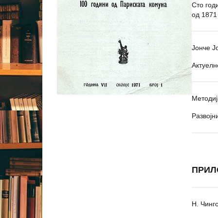
Сто год
од 1871
Јонче Ј
Актуелн
Методиј
Развојн
ПРИЛ
Н. Чинг