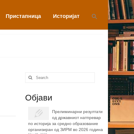
Пристапница
Историјат
Search
for:
Објави
Прелиминарни резултати
од државниот натпревар
по историја за средно образование
организиран од ЗИРМ во 2026 година