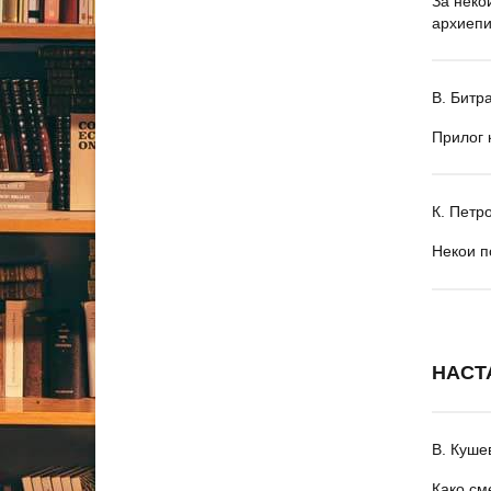
За неко
архиепи
В. Битр
Прилог 
К. Петр
Некои п
НАСТ
В. Куше
Како см