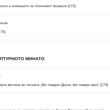
клото и значењето на топономот Асамати [172]
тољак
175]
УЛТУРНОТО МИНАТО
е
ката вистина во песната „Ми товарил Дончо три товари ориз“ [179]
ќ