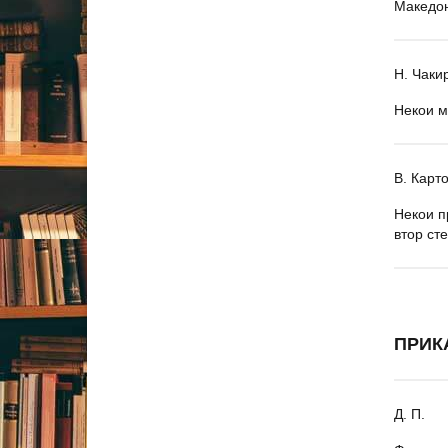
Македон
Н. Чаки
Некои м
В. Карт
Некои п
втор ст
ПРИК
Д. П.