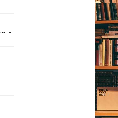
илиште