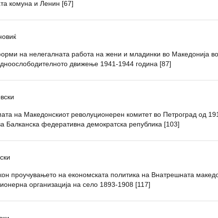
та комуна и Ленин [67]
новиќ
орми на нелегалната работа на жени и младинки во Македонија во
дноослободителното движење 1941-1944 година [87]
овски
ата на Македонскиот револуционерен комитет во Петроград од 19
за Балканска федеративна демократска република [103]
вски
кон проучувањето на економската политика на Внатрешната макед
ионерна организација на село 1893-1908 [117]
ски