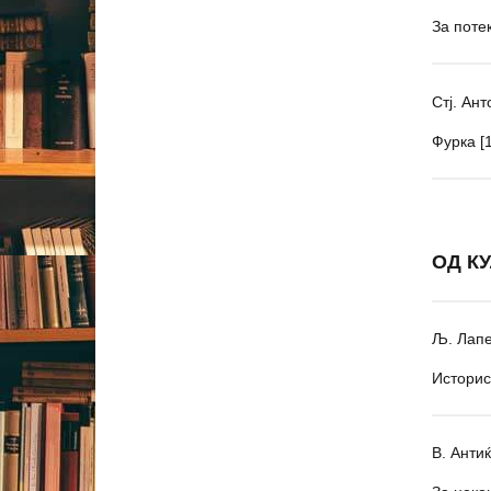
За поте
Стј. Ан
Фурка [
ОД К
Љ. Лап
Историс
В. Анти