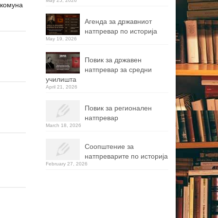
May 25, 2026
 комуна
Агенда за државниот
натпревар по историја
May 19, 2026
Повик за државен
натпревар за средни
училишта
April 21, 2026
Повик за регионален
натпревар
March 18, 2026
Соопштение за
натпреварите по историја
February 27, 2026