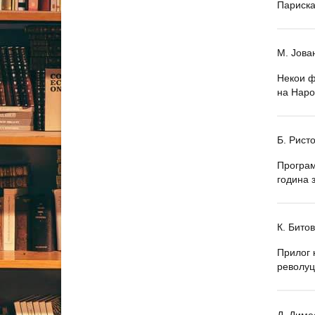
Париска
М. Јова
Некои ф
на Наро
Б. Рист
Програм
година 
К. Бито
Прилог 
револуц
Д. Диме