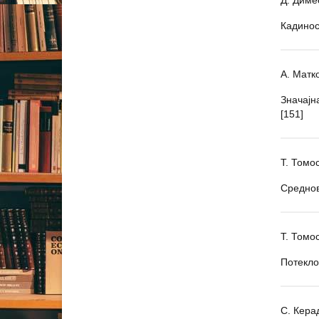
Кадинос
А. Матк
Значајн
[151]
Т. Томо
Среднов
Т. Томо
Потекло
С. Кера