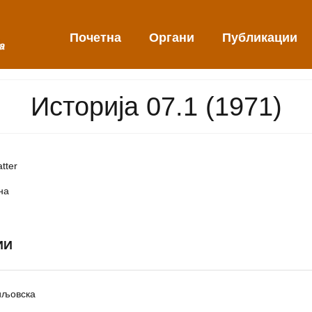
Почетна
Органи
Публикации
Историја 07.1 (1971)
tter
на
ИИ
иљовска