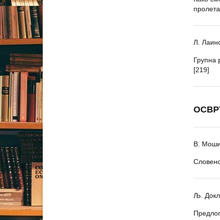
пролета
Л. Лаин
Групна 
[219]
ОСВР
В. Мош
Словенс
Љ. Докл
Предлог