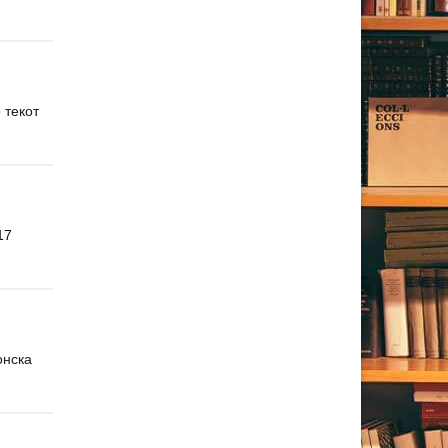
 текот
17
онска