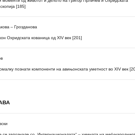
и моменти од животот и делото на Григор Прличев и Охридската
скопија [185]
акова – Грозданова
кон Охридската кованица од XIV век [201]
ов
омалку познати компоненти на авињонската уметност во XIV век [2
АВА
вски
е се запознале со „Интернационалата“ – химната на меѓународнио