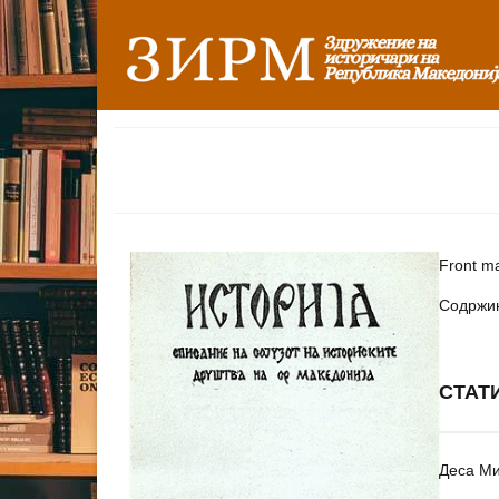
Front ma
Содржи
СТАТ
Деса М