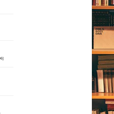
06]
т