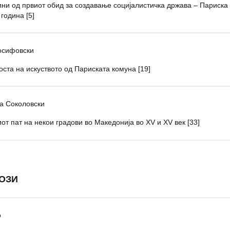
ини од првиот обид за создавање социјалистичка држава – Париска
 година [5]
осифовски
оста на искуството од Париската комуна [19]
а Соколовски
иот пат на некои градови во Македонија во XV и XV век [33]
ОЗИ
о