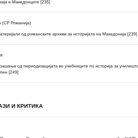
ија и Македонците [235]
р (СР Романија)
атеријали од романските архиви за историјата на Македонија [239]
ов
рашања од периодизацијата во учебниците по историја за училишт
епен [249]
АЗИ И КРИТИКА