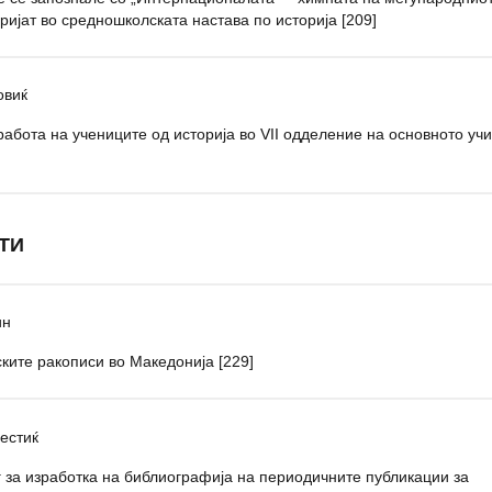
ријат во средношколската настава по историја [209]
овиќ
работа на учениците од историја во VII одделение на основното
уч
ТИ
ин
ките ракописи во Македонија [229]
естиќ
 за изработка на библиографија на периодичните публикации за